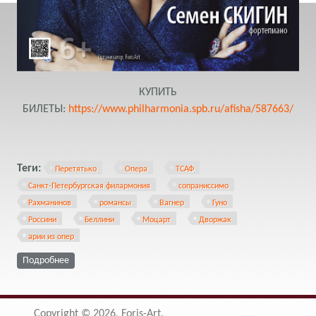
КУПИТЬ
БИЛЕТЫ:
https://www.philharmonia.spb.ru/afisha/587663/
Теги:
Перетятько
Опера
ТСАФ
Санкт-Петербургская филармония
сопраниссимо
Рахманинов
романсы
Вагнер
Гуно
Россини
Беллини
Моцарт
Дворжак
арии из опер
о 26.04.2023 Ольга Перетятько выступит на
Подробнее
Транссибирском Арт-фестивале в Санкт-Петербурге
Copyright © 2026, Foris-Art.