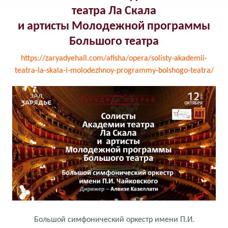
театра Ла Скала
и артисты Молодежной программы
Большого театра
https://zaryadyehall.com/afisha/opera/solisty-akademii-
teatra-la-skala-i-molodezhnoy-programmy-bolshogo-teatra/
Большой симфонический оркестр имени П.И.